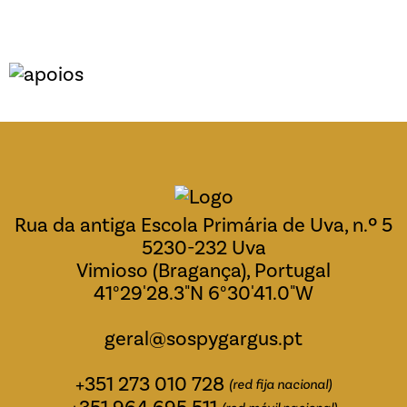
Rua da antiga Escola Primária de Uva, n.º 5
5230-232 Uva
Vimioso (Bragança), Portugal
41°29'28.3"N 6°30'41.0"W
geral@sospygargus.pt
+351 273 010 728
(red fija nacional)