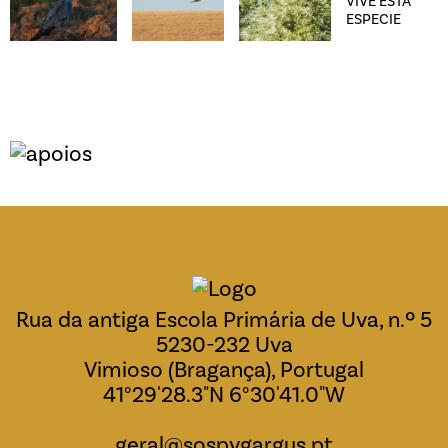
Rua da antiga Escola Primária de Uva, n.º 5
5230-232 Uva
Vimioso (Bragança), Portugal
41°29'28.3"N 6°30'41.0"W
geral@sospygargus.pt