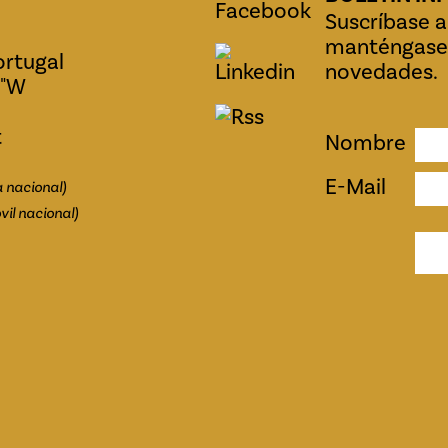
Suscríbase a
manténgase 
ortugal
novedades.
0"W
t
Nombre
E-Mail
ja nacional)
vil nacional)