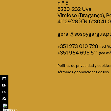
n.º 5
5230-232 Uva
Vimioso (Bragança), P
41°29'28.3"N 6°30'41.
geral@sospygargus.p
+351 273 010 728
(red fi
+351 964 695 511
(red mó
Política de privacidad y cookies
Términos y condiciones de uso
PT
EN
ES