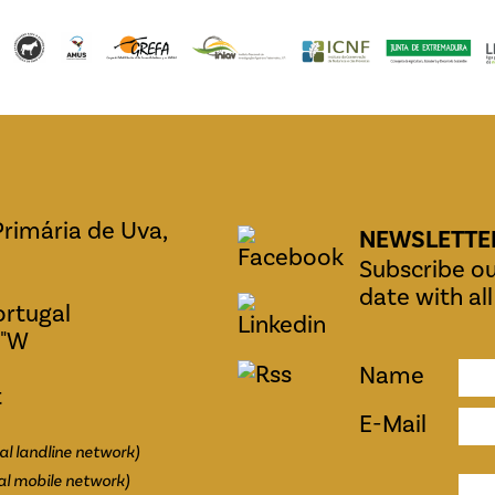
Primária de Uva,
NEWSLETTE
Subscribe ou
date with al
ortugal
0"W
Name
t
E-Mail
al landline network)
al mobile network)