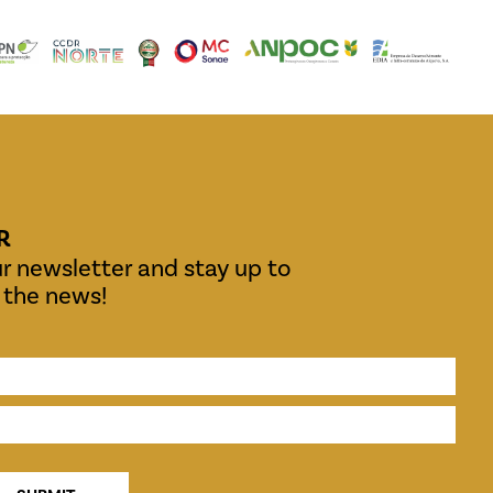
R
r newsletter and stay up to
l the news!