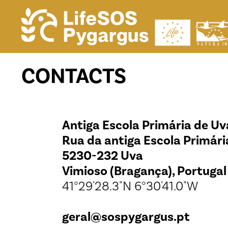
CONTACTS
Antiga Escola Primária de Uv
Rua da antiga Escola Primári
5230-232 Uva
Vimioso (Bragança), Portugal
41°29'28.3"N 6°30'41.0"W
geral@sospygargus.pt