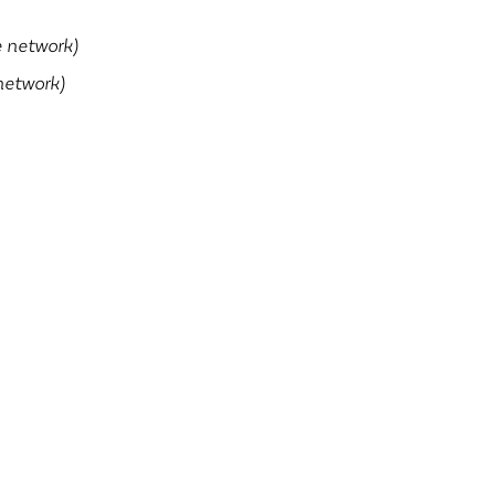
e network)
network)