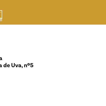
a
a de Uva, nº5