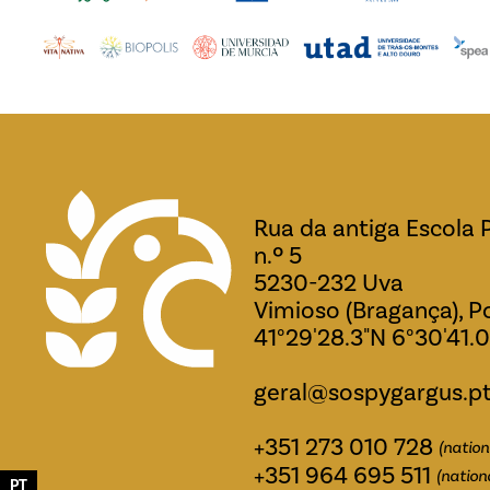
Rua da antiga Escola 
n.º 5
5230-232 Uva
Vimioso (Bragança), P
41°29'28.3"N 6°30'41.
geral@sospygargus.p
+351 273 010 728
(nation
+351 964 695 511
(nation
PT