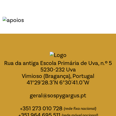
Rua da antiga Escola Primária de Uva, n.º 5
5230-232 Uva
Vimioso (Bragança), Portugal
41°29'28.3"N 6°30'41.0"W
geral@sospygargus.pt
+351 273 010 728
(rede fixa nacional)
+351 964 695 511
(rede móvel nacional)