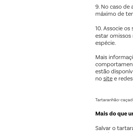
9. No caso de 
máximo de tem
10. Associe os 
estar omissos 
espécie.
Mais informaçõ
comportamento
estão disponí
no
site
e redes
Tartaranhão-caçado
Mais do que u
Salvar o tarta