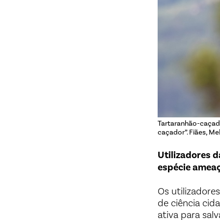
Tartaranhão-caçado
caçador”. Fiães, M
Utilizadores 
espécie amea
Os utilizadores
de ciência cid
ativa para sal