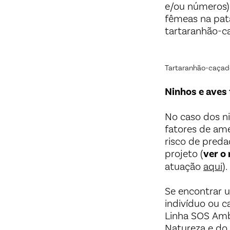
e/ou números).
fêmeas na pata
tartaranhão-c
Tartaranhão-caçado
Ninhos e aves
No caso dos n
fatores de ame
risco de preda
projeto (
ver o
atuação
aqui
).
Se encontrar u
indivíduo ou c
Linha SOS Ambi
Natureza e do