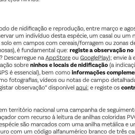
odo de nidificação e reprodução, entre março e agos
ervar um indivíduo desta espécie, um casal ou um 
o solo em campos com cereais/forragem ou zonas 
osas), é fundamental que:
registe a observação no
? Descarregue na
AppStore
ou
GooglePlay
); envie à
mação sobre
ninhos e locais de nidificação
(a indicaç
PS é essencial), bem como
informações compleme
omo fotografias, vídeos ou notas de campo detalhada
gistar observação” disponível
aqui
; e registe os
contr
 em território nacional uma campanha de seguiment
çador com recurso à leitura de anilhas coloridas PVC
 espécie são marcados com uma anilha metálica e u
uro com um código alfanumérico branco de três car