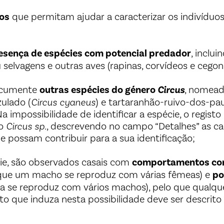
os
que permitam ajudar a caracterizar os indivíduo
esença de espécies com potencial predador
, inclu
selvagens e outras aves (rapinas, corvídeos e cegon
documente
outras espécies do género
Circus
, nomea
ulado (
Circus cyaneus
) e tartaranhão-ruivo-dos-pau
 Na impossibilidade de identificar a espécie, o registo
mo
Circus sp.
, descrevendo no campo “Detalhes” as car
 possam contribuir para a sua identificação;
cie, são observados casais com
comportamentos co
ue um macho se reproduz com várias fêmeas) e
po
 se reproduz com vários machos), pelo que qualqu
 que induza nesta possibilidade deve ser descrito