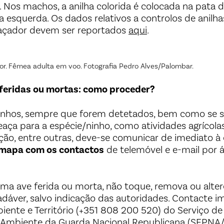
 Nos machos, a anilha colorida é colocada na pata di
 esquerda. Os dados relativos a controlos de anilha
açador devem ser reportados
aqui
.
r. Fêmea adulta em voo. Fotografia Pedro Alves/Palombar.
 feridas ou mortas: como proceder?
inhos, sempre que forem detetados, bem como se s
aça para a espécie/ninho, como atividades agrícolas
ção, entre outras, deve-se comunicar de imediato à
 mapa com os contactos
de telemóvel e e-mail por 
ma ave ferida ou morta, não toque, remova ou alter
adáver, salvo indicação das autoridades. Contacte 
ente e Território (+351 808 200 520) do Serviço d
 Ambiente da Guarda Nacional Republicana (SEPNA/