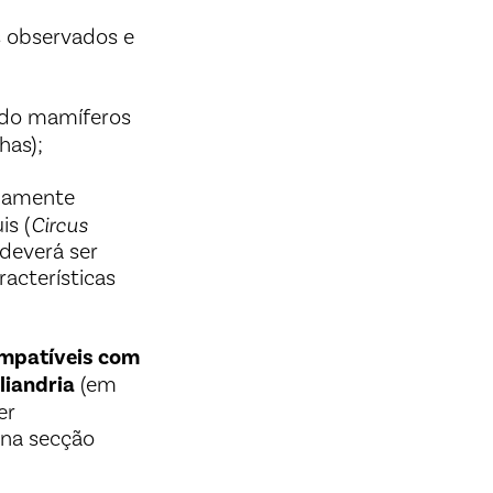
s observados e
indo mamíferos
has);
damente
is (
Circus
 deverá ser
acterísticas
mpatíveis com
liandria
(em
er
 na secção