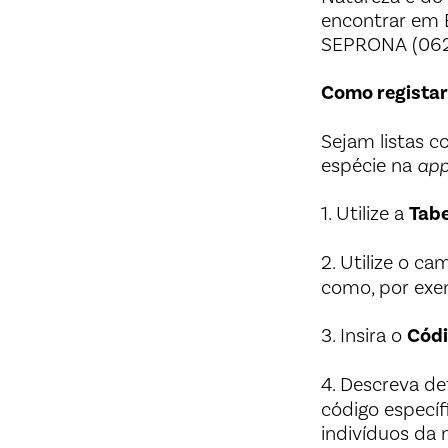
encontrar em E
SEPRONA (062) 
Como registar
Sejam listas c
espécie na
app
1. Utilize a
Tabe
2. Utilize o c
como, por exem
3. Insira o
Códi
4. Descreva d
código específ
indivíduos da 