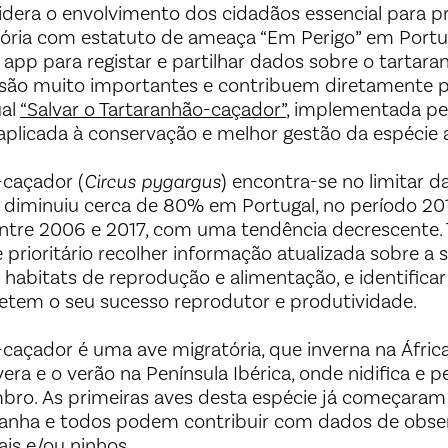
dera o envolvimento dos cidadãos essencial para p
tória com estatuto de ameaça “Em Perigo” em Portug
a app para registar e partilhar dados sobre o tartar
s são muito importantes e contribuem diretamente p
al
“Salvar o Tartaranhão-caçador”
, implementada pel
 aplicada à conservação e melhor gestão da espécie 
-caçador (
Circus pygargus
) encontra-se no limitar d
 diminuiu cerca de 80% em Portugal, no período 2
ntre 2006 e 2017, com uma tendência decrescente. 
 prioritário recolher informação atualizada sobre a s
s habitats de reprodução e alimentação, e identifica
em o seu sucesso reprodutor e produtividade.
caçador é uma ave migratória, que inverna na Áfric
era e o verão na Península Ibérica, onde nidifica e
bro. As primeiras aves desta espécie já começaram 
panha e todos podem contribuir com dados de obse
ais e/ou ninhos.