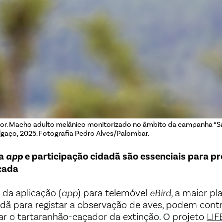
r. Macho adulto melânico monitorizado no âmbito da campanha “Sa
elgaço, 2025. Fotografia Pedro Alves/Palombar.
da
app
e participação cidadã são essenciais para pr
çada
 da aplicação (
app
) para telemóvel
eBird
, a maior pl
adã para registar a observação de aves, podem cont
var o tartaranhão-caçador da extinção. O projeto
LIF