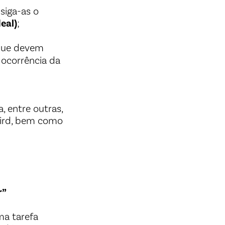
siga-as o
eal)
;
 que devem
 ocorrência da
 entre outras,
Bird, bem como
r”
ma tarefa