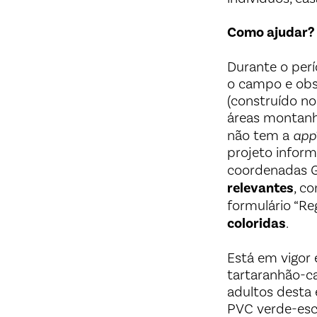
Como ajudar?
Durante o perí
o campo e obs
(construído n
áreas montanh
não tem a
app
projeto infor
coordenadas G
relevantes
, c
formulário “Re
coloridas
.
Está em vigor
tartaranhão-ca
adultos desta
PVC verde-esc