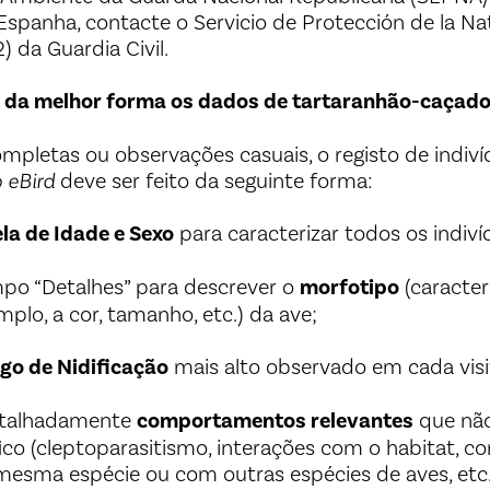
spanha, contacte o Servicio de Protección de la Na
da Guardia Civil.
 da melhor forma os dados de tartaranhão-caçado
ompletas ou observações casuais, o registo de indiv
 eBird
deve ser feito da seguinte forma:
la de Idade e Sexo
para caracterizar todos os indiv
ampo “Detalhes” para descrever o
morfotipo
(caracterí
plo, a cor, tamanho, etc.) da ave;
go de Nidificação
mais alto observado em cada visi
etalhadamente
comportamentos relevantes
que nã
ico (cleptoparasitismo, interações com o habitat, c
mesma espécie ou com outras espécies de aves, etc.