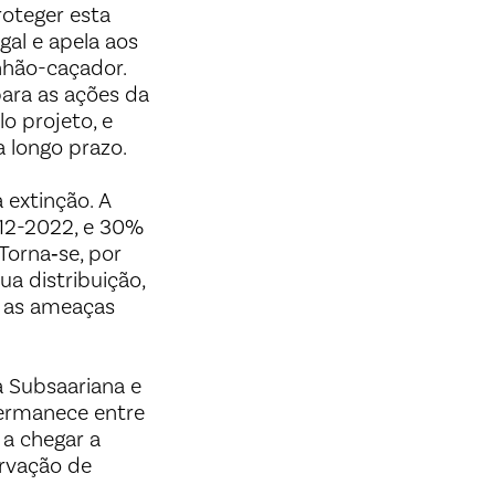
roteger esta
al e apela aos
anhão-caçador.
ara as ações da
o projeto, e
a longo prazo.
a extinção. A
012-2022, e 30%
Torna‑se, por
ua distribuição,
r as ameaças
a Subsaariana e
 permanece entre
a chegar a
rvação de