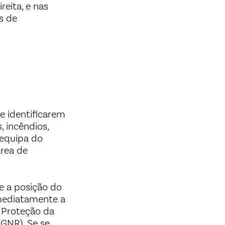
reita, e nas
s de
e identificarem
, incêndios,
 equipa do
área de
e a posição do
imediatamente a
e Proteção da
GNR). Se se