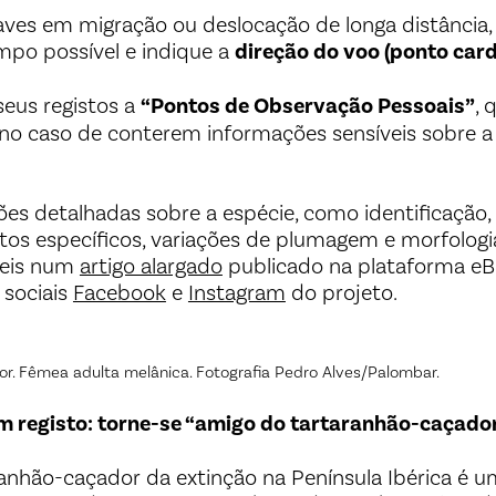
aves em migração ou deslocação de longa distância, 
po possível e indique a
direção do voo (ponto card
seus registos a
“Pontos de Observação Pessoais”
,
no caso de conterem informações sensíveis sobre a
es detalhadas sobre a espécie, como identificação,
s específicos, variações de plumagem e morfologia,
veis num
artigo alargado
publicado na plataforma e
 sociais
Facebook
e
Instagram
do projeto.
r. Fêmea adulta melânica. Fotografia Pedro Alves/Palombar.
m registo: torne-se “amigo do tartaranhão-caçado
ranhão-caçador da extinção na Península Ibérica é u