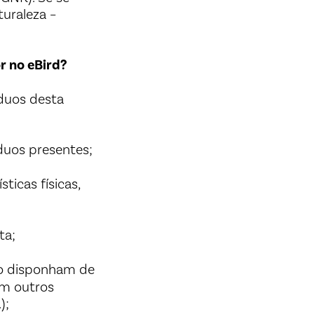
turaleza –
r no eBird?
íduos desta
íduos presentes;
sticas físicas,
ta;
o disponham de
om outros
);