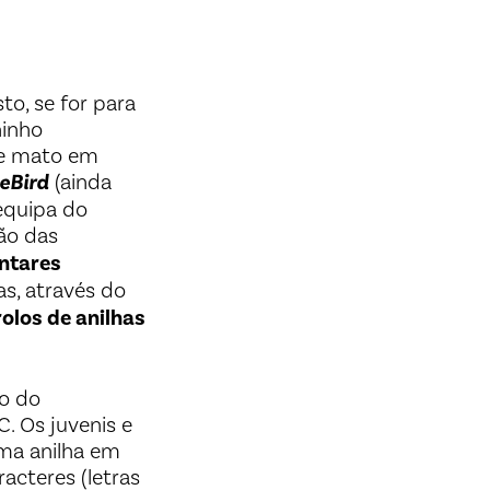
to, se for para
ninho
de mato em
eBird
(ainda
 equipa do
ão das
ntares
s, através do
olos de anilhas
o do
. Os juvenis e
ma anilha em
acteres (letras