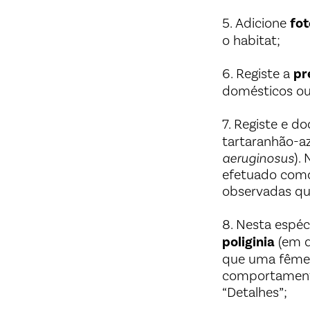
5. Adicione
fot
o habitat;
6. Registe a
pr
domésticos ou 
7. Registe e 
tartaranhão-az
aeruginosus
).
efetuado co
observadas que
8. Nesta espé
poliginia
(em q
que uma fêmea
comportamento
“Detalhes”;